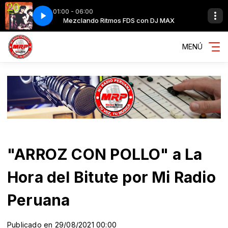
01:00 - 06:00
DJ MAX
s
Mezclando Ritmos FDS con DJ MAX
Por el Resto - Enanitos Verdes
MENÚ
"ARROZ CON POLLO" a La
Hora del Bitute por Mi Radio
Peruana
Publicado en 29/08/2021 00:00