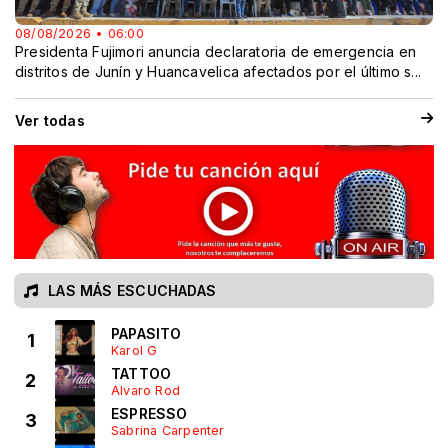
08/08/2026 • 06:00
Presidenta Fujimori anuncia declaratoria de emergencia en
distritos de Junín y Huancavelica afectados por el último s...
Ver todas
LAS MÁS ESCUCHADAS
PAPASITO
1
Karol G
TATTOO
2
Alvaro Rod
ESPRESSO
3
Sabrina Carpenter