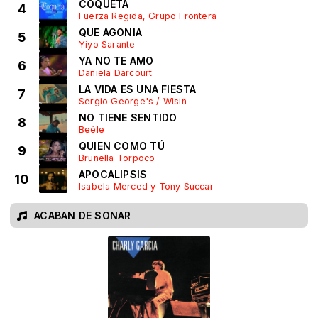
COQUETA
4
Fuerza Regida, Grupo Frontera
QUE AGONIA
5
Yiyo Sarante
YA NO TE AMO
6
Daniela Darcourt
LA VIDA ES UNA FIESTA
7
Sergio George's / Wisin
NO TIENE SENTIDO
8
Beéle
QUIEN COMO TÚ
9
Brunella Torpoco
APOCALIPSIS
10
Isabela Merced y Tony Succar
ACABAN DE SONAR