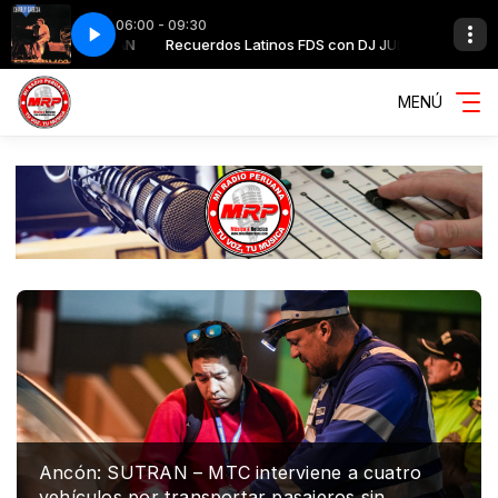
06:00 - 09:30
 - CHARLY GARCIA
con DJ JULIAN
Recuerdos Latinos FDS con DJ JULIAN
082 NO ME DEJAN SALIR - CHARLY GARCIA
MENÚ