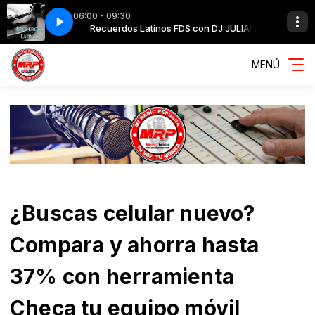
06:00 - 09:30
 DJ JULIAN
Recuerdos Latinos FDS con DJ JULIAN
magneto - obsesionado(2)
MENÚ
¿Buscas celular nuevo?
Compara y ahorra hasta
37% con herramienta
Checa tu equipo móvil