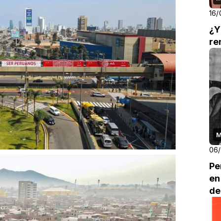
16/
¿Y
re
M
06
Pe
en
de