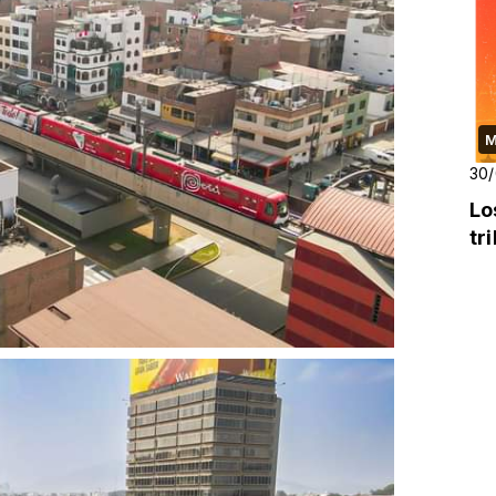
M
30
Lo
tr