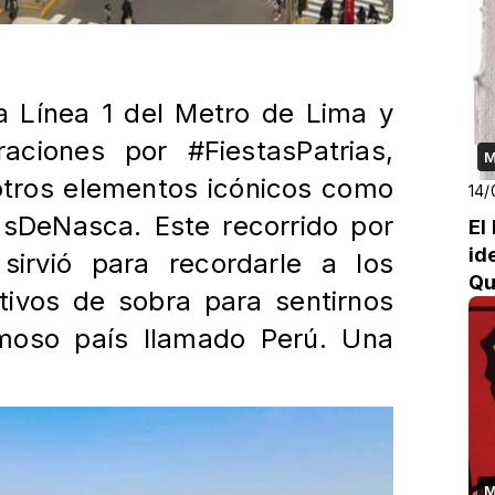
la Línea 1 del Metro de Lima y
raciones por #FiestasPatrias,
M
otros elementos icónicos como
14/
sDeNasca. Este recorrido por
El
id
sirvió para recordarle a los
Qu
ivos de sobra para sentirnos
rmoso país llamado Perú. Una
M