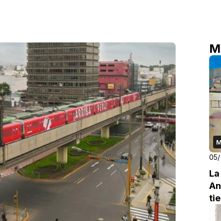
M
M
05
La
An
ti