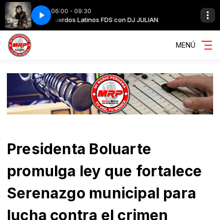
06:00 - 09:30
LIAN
Recuerdos Latinos FDS con DJ JULIAN
Es tan facil romper un corazon
MENÚ
Presidenta Boluarte
promulga ley que fortalece
Serenazgo municipal para
lucha contra el crimen