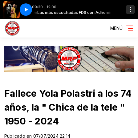
09:30 - 12:00
hemir Carrión
 Amo
Daniela Darcourt - Ya No Te Amo
Las más escuchadas FDS con Adhemir Carrión
MENÚ
Fallece Yola Polastri a los 74
años, la " Chica de la tele "
1950 - 2024
Publicado en 07/07/2024 22:14