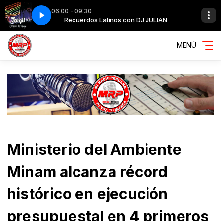
06:00 - 09:30
 JULIAN
AV LARCO FRAGIL
Recuerdos Latinos con DJ JULIAN
MENÚ
Ministerio del Ambiente
Minam alcanza récord
histórico en ejecución
presupuestal en 4 primeros