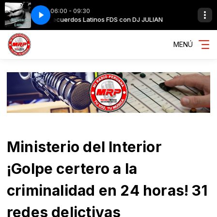
06:00 - 09:30
JULIAN
dio
Recuerdos Latinos FDS con DJ JULIAN
Fer Reyna Solo Amar [Oficial Audio
MENÚ
Ministerio del Interior
¡Golpe certero a la
criminalidad en 24 horas! 31
redes delictivas